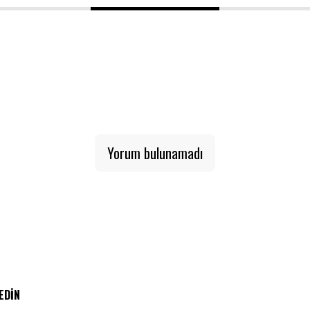
1
2
3
Yorum bulunamadı
 EDIN