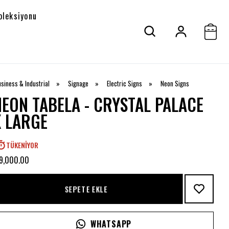
oleksiyonu
siness & Industrial
»
Signage
»
Electric Signs
»
Neon Signs
NEON TABELA - CRYSTAL PALACE
X LARGE
TÜKENIYOR
 9,000.00
SEPETE EKLE
WHATSAPP