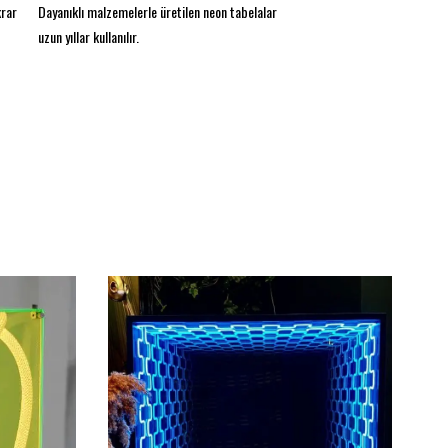
krar
Dayanıklı malzemelerle üretilen neon tabelalar
tasarlandığı için hem çevre dostu hem de ekonomik
uzun yıllar kullanılır.
bir aydınlatma alternatifi.
Farklı boyut ve renk seçenekleriyle, bu neon tabela,
Crystal Palace tutkunları için mükemmel bir hediye
seçeneği sunuyor. Futbolseverlerin koleksiyonuna
ekleyebileceği bu özel ürün, ev dekorasyonunuza
dinamik bir dokunuş katacak. Crystal Palace’ın
simgesel rengi olan kırmızı ve mavi ile tasarlanmış bu
tabela, tutkunuzu sergilemek için en iyi yol!
Crystal Palace taraftarları için özel olarak
tasarlanmış X Large neon tabela, ev dekorasyonunuza
enerjik bir dokunuş katıyor. Canlı kırmızı ve mavi
renklerle, ikonik logo öne çıkıyor. Dayanıklı
malzemeden üretilmiş olan bu tabela, uzun ömürlü
kullanım sağlar ve LED teknolojisi ile enerji tasarrufu
sunar. Hem duvara asılabilir hem de masa üzerinde
sergilenebilir, böylece maç izleme keyfinizi artırır.
Futbol tutkunları için mükemmel bir hediye seçeneği
olan bu neon tabela, Crystal Palace sevgisini her
ortamda yansıtmanın en şık yoludur!