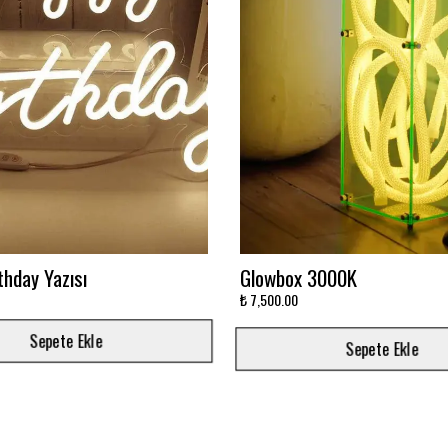
avi Sonsuzluk Aynası
Ay'da Yatan Astronot Baskıl
Baskılı
₺ 5,500.00
Sepete Ekle
Sepete Ekle