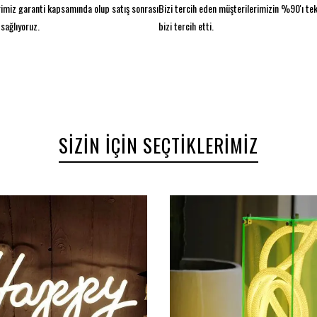
imiz garanti kapsamında olup satış sonrası
Bizi tercih eden müşterilerimizin %90'ı te
sağlıyoruz.
bizi tercih etti.
SIZIN İÇIN SEÇTIKLERIMIZ