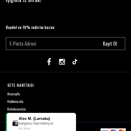
Işığınla İz Bırak!
Kaydol ve 10% indirim kazan
Kayıt Ol
SİTE HARİTASI
Anasayfa
Hakkımızda
Koleksiyonlar
Alex M. (Larnaka)
🛍️
kargosu hazırlanıyor.
Az önce