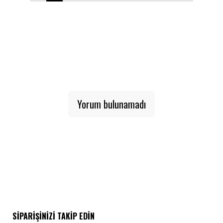
1
2
3
4
5
6
7
8
9
10
Yorum bulunamadı
SIPARIŞINIZI TAKIP EDIN