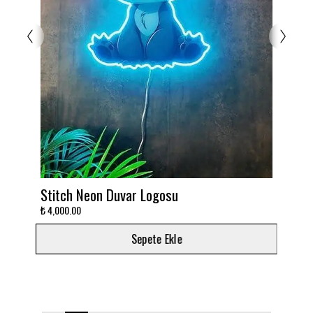
itch Neon Duvar Logosu
Takımını deko
,000.00
₺ 3,000.00
Sepete Ekle