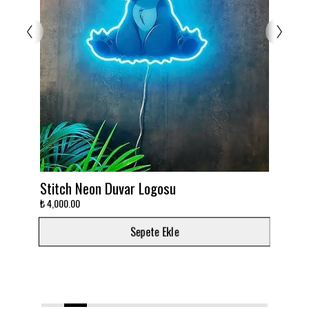
Stitch Neon Duvar Logosu
Takımın
₺ 4,000.00
₺ 3,000.0
Sepete Ekle