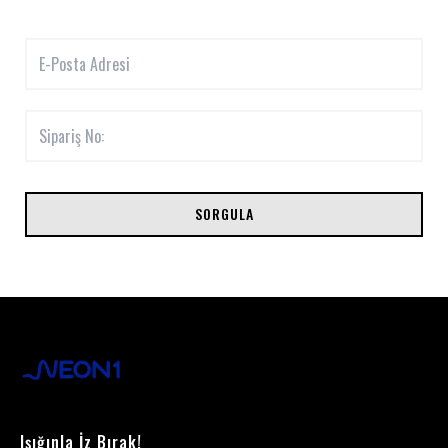
SORGULA
Işığınla İz Bırak!