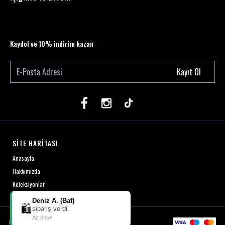
Kaydol ve 10% indirim kazan
Kayıt Ol
SİTE HARİTASI
Anasayfa
Hakkımızda
Koleksiyonlar
Deniz A. (Baf)
🛍️
sipariş verdi.
Az önce
ikas
E-Ticaret
Altyapısı ile Hazırlanmıştır.