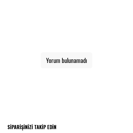
1
2
3
4
5
6
7
8
9
10
Yorum bulunamadı
SIPARIŞINIZI TAKIP EDIN