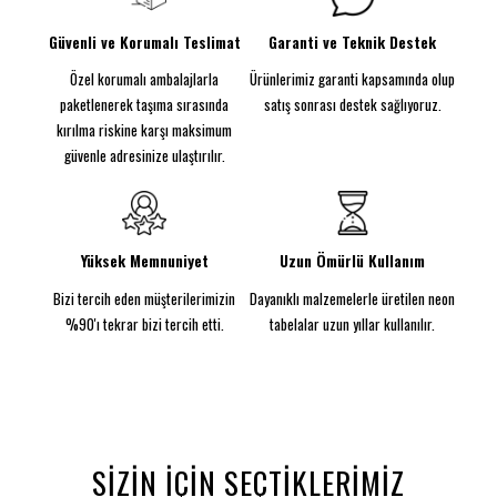
bir atmosfer kazandırır. Parlak sarı, pembe ve
beyaz tonlarıyla mekânınıza hem tatlı hem de
Güvenli ve Korumalı Teslimat
Garanti ve Teknik Destek
dinamik bir hava katar.
Özel korumalı ambalajlarla
Ürünlerimiz garanti kapsamında olup
Özellikler:
Malzeme:
5MM kalınlığında şeffaf akrilik arka plaka,
paketlenerek taşıma sırasında
satış sonrası destek sağlıyoruz.
sağlam ve şık bir görünüm sağlar.
kırılma riskine karşı maksimum
Güç Kaynağı:
DC 12V güç kaynağı ile güvenli ve
güvenle adresinize ulaştırılır.
pratik kullanım sunar.
Boyutlar:
70 cm genişlik ve 50 cm yükseklik, her
ortamda dikkat çekici bir etki yaratır.
Güç/Watt:
12V ile çalışarak 60W güçle mükemmel
Yüksek Memnuniyet
Uzun Ömürlü Kullanım
aydınlatma sağlar.
Bizi tercih eden müşterilerimizin
Dayanıklı malzemelerle üretilen neon
CE normlarına uygun fişe tak-çalıştır adaptörüyle
birlikte sunulan Bubble Waffle Neon Tabela, duvara
%90'ı tekrar bizi tercih etti.
tabelalar uzun yıllar kullanılır.
monte veya ayakta kullanım seçenekleriyle
mekânınıza canlı, modern ve göz alıcı bir görünüm
kazandırır.
SIZIN İÇIN SEÇTIKLERIMIZ