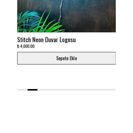
itch Neon Duvar Logosu
Takımını deko
,000.00
₺ 3,000.00
Sepete Ekle
1
2
3
4
5
6
7
8
9
10