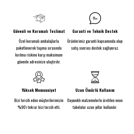
100₺ üzeri siparişlerinizde kargo ücretsiz!
şeritlerle yeniden yaratan araba posterlerimizle
duvarlarınıza ışık ve stil katın. Göz alıcı
tasarımıyla favori alanlarınıza benzersiz bir
atmosfer kazandırın.
Kendiniz için veya sevdiklerinize hediye etmek için
Güvenli ve Korumalı Teslimat
Garanti ve Teknik Destek
mükemmel bir seçim! Evinize, ofisinize veya
Özel korumalı ambalajlarla
Ürünlerimiz garanti kapsamında olup
garajınıza eşsiz bir dokunuş ekleyin.
Ürün Detayları
paketlenerek taşıma sırasında
satış sonrası destek sağlıyoruz.
Malzeme:
7MM dekota üzerine yüksek kaliteli baskı
kırılma riskine karşı maksimum
Aydınlatma:
6x12MM neon kullanılarak el işçiliğiyle
güvenle adresinize ulaştırılır.
üretilmiştir
Ebatlar:
Standart görseldeki boyut 50x70CM'dir
Kullanım:
Duvara kolayca monte edilebilir, priz ile
çalışır
Yüksek Memnuniyet
Uzun Ömürlü Kullanım
Şık tasarımı ve canlı aydınlatmasıyla mekanınıza
Bizi tercih eden müşterilerimizin
Dayanıklı malzemelerle üretilen neon
modern ve dikkat çekici bir hava katın!
%90'ı tekrar bizi tercih etti.
tabelalar uzun yıllar kullanılır.