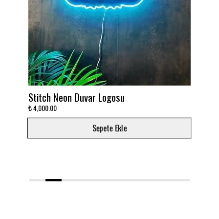
Stitch Neon Duvar Logosu
Ta
₺ 4,000.00
₺ 3
Sepete Ekle
1
2
3
4
5
6
7
8
9
10